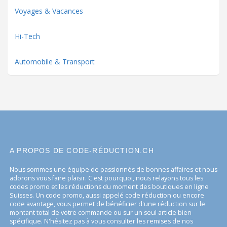
Voyages & Vacances
Hi-Tech
Automobile & Transport
A PROPOS DE CODE-RÉDUCTION.CH
Nous sommes une équipe de passionnés de bonnes affaires et nous
adorons vous faire plaisir. C'est pourquoi, nous relayons tous les
codes promo et les réductions du moment des boutiques en ligne
Suisses. Un code promo, aussi appelé code réduction ou encore
code avantage, vous permet de bénéficier d'une réduction sur le
montant total de votre commande ou sur un seul article bien
spécifique. N'hésitez pas à vous consulter les remises de nos