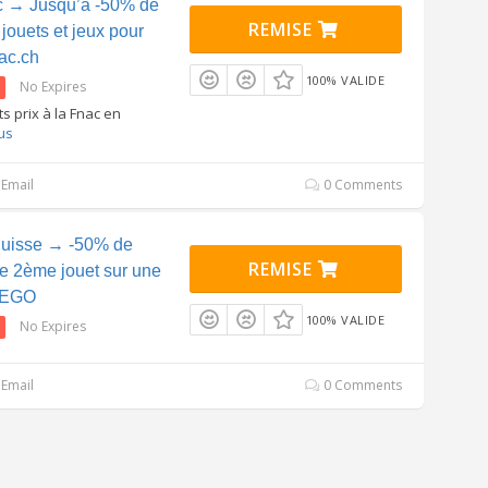
c → Jusqu’à -50% de
REMISE
 jouets et jeux pour
ac.ch
100% VALIDE
No Expires
ts prix à la Fnac en
us
Email
0 Comments
uisse → -50% de
REMISE
le 2ème jouet sur une
 LEGO
100% VALIDE
No Expires
Email
0 Comments