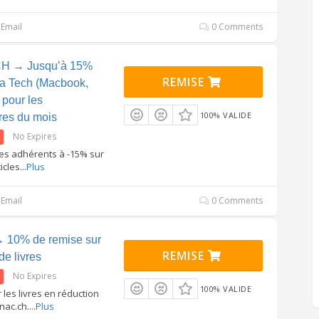
Email
0 Comments
CH → Jusqu’à 15%
REMISE
 la Tech (Macbook,
 pour les
100% VALIDE
res du mois
No Expires
res adhérents à -15% sur
icles
...
Plus
Email
0 Comments
 10% de remise sur
REMISE
de livres
No Expires
100% VALIDE
 les livres en réduction
nac.ch.
...
Plus