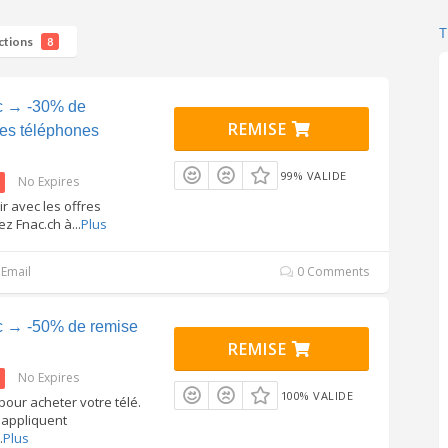
ctions
8
c → -30% de
REMISE
les téléphones
99% VALIDE
No Expires
ir avec les offres
z Fnac.ch à
...
Plus
Email
0 Comments
c → -50% de remise
REMISE
No Expires
100% VALIDE
pour acheter votre télé.
'appliquent
.
Plus