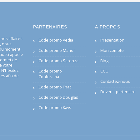
PARTENAIRES
A PROPOS
es affaires
Code promo Vedia
Présentation
i, nous
s du moment
Code promo Manor
Mon compte
aussi appelé
permet de
Code promo Sarenza
Blog
e votre
 N'hésitez
Code promo
CGU
res afin de
Conforama
Contactez-nous
Code promo Fnac
Devenir partenaire
Code promo Douglas
Code promo Kays