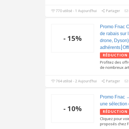
770 utilisé - 1 Aujourd’hui
Partager
Promo Fnac 
de rabais sur
- 15%
drone, Dyson)
adhérents⎮Off
RÉDUCTION
Profitez des off
de nombreux art
764 utilisé - 2 Aujourd’hui
Partager
Promo Fnac →
une sélection 
- 10%
RÉDUCTION
Cliquez pour voir
proposés chez F