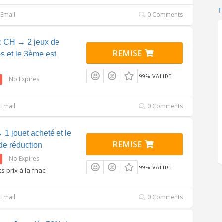
Email
0 Comments
c CH → 2 jeux de
REMISE
s et le 3ème est
99% VALIDE
No Expires
Email
0 Comments
1 jouet acheté et le
REMISE
e réduction
No Expires
99% VALIDE
ts prix à la fnac
Email
0 Comments