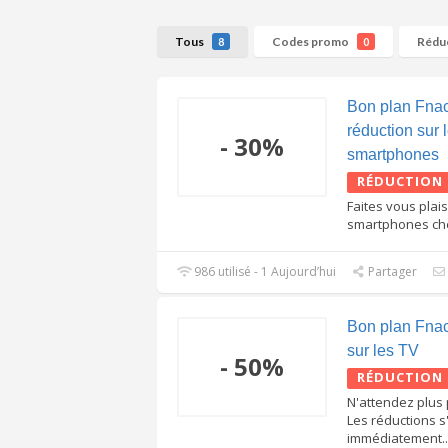
Tous
Codes promo
Rédu
8
0
Bon plan Fna
réduction sur 
- 30%
smartphones
RÉDUCTION
Faites vous plais
smartphones che
986 utilisé - 1 Aujourd’hui
Partager
Bon plan Fna
sur les TV
- 50%
RÉDUCTION
N'attendez plus 
Les réductions s
immédiatement
..