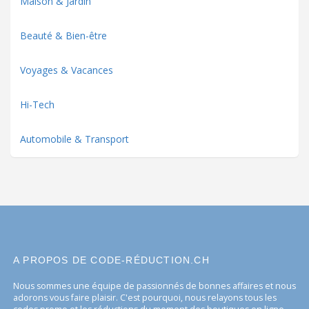
Maison & Jardin
Beauté & Bien-être
Voyages & Vacances
Hi-Tech
Automobile & Transport
A PROPOS DE CODE-RÉDUCTION.CH
Nous sommes une équipe de passionnés de bonnes affaires et nous
adorons vous faire plaisir. C'est pourquoi, nous relayons tous les