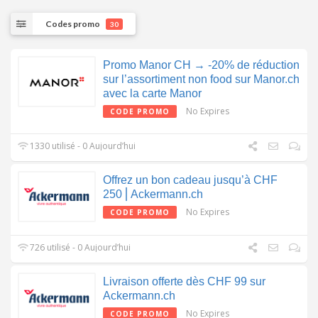
Codes promo
30
Promo Manor CH → -20% de réduction
sur l’assortiment non food sur Manor.ch
avec la carte Manor
No Expires
CODE PROMO
1330 utilisé - 0 Aujourd’hui
Offrez un bon cadeau jusqu’à CHF
250⎪Ackermann.ch
No Expires
CODE PROMO
726 utilisé - 0 Aujourd’hui
Livraison offerte dès CHF 99 sur
Ackermann.ch
No Expires
CODE PROMO