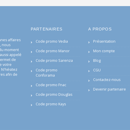
PARTENAIRES
A PROPOS
es affaires
Code promo Vedia
Présentation
i, nous
s du moment
Code promo Manor
Mon compte
aussi appelé
permet de
Code promo Sarenza
Blog
e votre
 N'hésitez
Code promo
CGU
res afin de
Conforama
Contactez-nous
Code promo Fnac
Devenir partenaire
Code promo Douglas
Code promo Kays