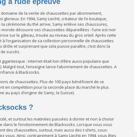
ng à rude épreuve
 le domaine de la vente de chaussettes par abonnement,
 glorieux. En 1994, Samy Liechti, créateur de l’e-boutique,
ue la cérémonie du thé arrive, Samy enlève ses chaussures,
 le monde découvre ses chaussettes dépareillées : l’une est noir
cerise sur le gâteau, trouée au niveau du gros orteil. Après cette
it à l’organisation de sa collection personnelle de chaussettes
i drôle et surprenant que cela puisse paraître, c’est donc la
é de succès.
it gigantesque : internet était loin d’être aussi populaire que
). Malgré tout, l’enseigne lance l’abonnement de chaussettes. A
confiance à Blacksocks.
lions de chaussettes. Plus de 100 pays bénéficient de ce
vent en compétition pour la seconde place du marché le plus
me au pays d’origine de Samy, la Suisse).
cksocks ?
cacité, et surtout les matinées passées à dormir et non à choisir
rouve dans le fonctionnement de Blacksocks. Lorsque vous vous
t des chaussettes, surtout, mais aussi des t-shirts, sous-
z vous. Ainsi, contrairement à Samy Liechti en 1994, vous êtes