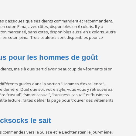
 les classiques que ses clients commandent et recommandent.
en coton Pima, avec côtes, disponibles en 6 coloris. Il y a
ton mercerisé, sans côtes, disponibles aussi en 6 coloris. Autre
ssi en coton pima. Trois couleurs sont disponibles pour ce
ous pour les hommes de goût
ients, mais à quoi sert d’avoir beaucoup de vêtements si on
différents guides dans la section “Hommes d’excellence”.
derrière. Quel que soit votre style, vous vous y retrouverez.
ière “casual”, “smart casual”, “business casual” et “business
etite lecture, faites défiler la page pour trouver des vêtements
cksocks le sait
s commandes vers la Suisse et le Liechtenstein le jour-même,