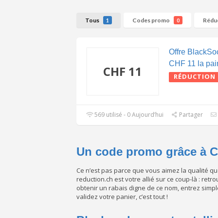
Tous
Codes promo
Rédu
1
0
Offre BlackSoc
CHF 11 la pai
CHF 11
RÉDUCTION
569 utilisé - 0 Aujourd’hui
Partager
Un code promo grâce à 
Ce n’est pas parce que vous aimez la qualité qu
reduction.ch est votre allié sur ce coup-là : re
obtenir un rabais digne de ce nom, entrez simp
validez votre panier, c’est tout !