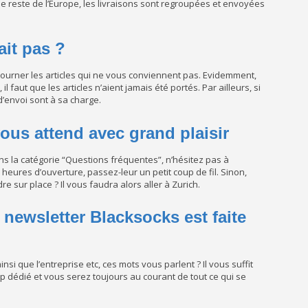
r le reste de l’Europe, les livraisons sont regroupées et envoyées
ait pas ?
tourner les articles qui ne vous conviennent pas. Evidemment,
aut que les articles n’aient jamais été portés. Par ailleurs, si
d’envoi sont à sa charge.
ous attend avec grand plaisir
dans la catégorie “Questions fréquentes”, n’hésitez pas à
heures d’ouverture, passez-leur un petit coup de fil. Sinon,
 sur place ? Il vous faudra alors aller à Zurich.
 newsletter Blacksocks est faite
nsi que l’entreprise etc, ces mots vous parlent ? Il vous suffit
p dédié et vous serez toujours au courant de tout ce qui se