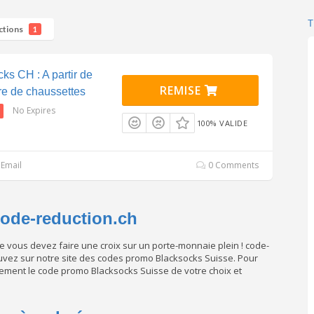
ctions
1
ks CH : A partir de
REMISE
re de chaussettes
No Expires
100% VALIDE
Email
0 Comments
Code-reduction.ch
e vous devez faire une croix sur un porte-monnaie plein ! code-
trouvez sur notre site des codes promo Blacksocks Suisse. Pour
lement le code promo Blacksocks Suisse de votre choix et