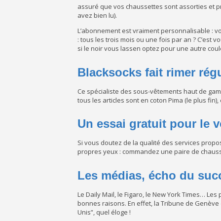
assuré que vos chaussettes sont assorties et pré
avez bien lu).
L’abonnement est vraiment personnalisable : vo
: tous les trois mois ou une fois par an ? C’est
si le noir vous lassen optez pour une autre coule
Blacksocks fait rimer régu
Ce spécialiste des sous-vêtements haut de gamm
tous les articles sont en coton Pima (le plus fin
Un essai gratuit pour le 
Si vous doutez de la qualité des services propo
propres yeux : commandez une paire de chausset
Les médias, écho du suc
Le Daily Mail, le Figaro, le New York Times… Les
bonnes raisons. En effet, la Tribune de Genève 
Unis”, quel éloge !