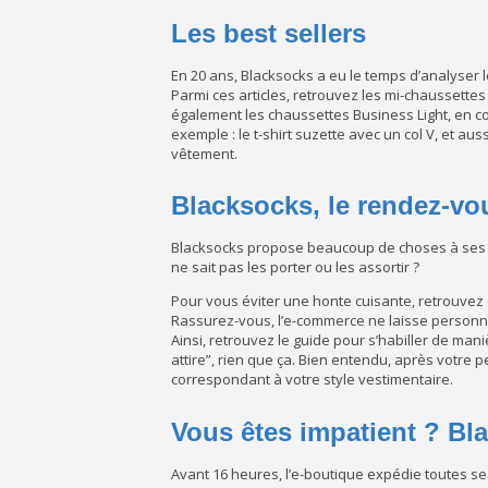
Les best sellers
En 20 ans, Blacksocks a eu le temps d’analyser
Parmi ces articles, retrouvez les mi-chaussettes 
également les chaussettes Business Light, en co
exemple : le t-shirt suzette avec un col V, et au
vêtement.
Blacksocks, le rendez-v
Blacksocks propose beaucoup de choses à ses cl
ne sait pas les porter ou les assortir ?
Pour vous éviter une honte cuisante, retrouvez 
Rassurez-vous, l’e-commerce ne laisse personne 
Ainsi, retrouvez le guide pour s’habiller de man
attire”, rien que ça. Bien entendu, après votre p
correspondant à votre style vestimentaire.
Vous êtes impatient ? Bla
Avant 16 heures, l’e-boutique expédie toutes se