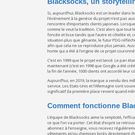
Blacksocks, un storytelli
Si, aujourd’hui, Blacksocks est un leader dans
l’événement à la genèse du projet n’est pas aussi
rencontre d’importants clients japonais. Lorsq
comme le veut la tradition. C’est alors que tout
foncée et lisse tandis que l’autre et côtelée et, 
situation plus que gênante, le futur PDG réfléch
afin que cela ne se reproduise plus jamais. Auss
honte qui a été à l’origine de ce projet couronn
C’est en 1999 que le projet est lancé. Le pari éta
maintenant (c’est en 1998 que Google a été créé
la fin de l’année, 1000 clients ont accordé leur 
Aujourd’hui, en 2019, la marque a vendu des mil
service. Les Etats-Unis et l’Allemagne sont sou
significatif (la première place revient quand mê
Comment fonctionne Bla
L’équipe de Blacksocks aime la simplicité, l’effi
ce que l’on va porter. Cet état d’esprit se ret
abonnez à l’enseigne, vous recevez régulièremen
vêtements et/ou chemises livrés directement che